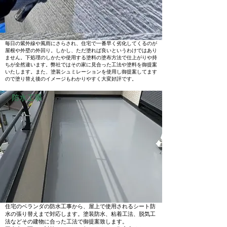
毎日の紫外線や風雨にさらされ、住宅で一番早く劣化してくるのが
屋根や外壁の外回り。しかし、ただ塗れば良いというわけではあり
ません。下処理のしかたや使用する塗料の塗布方法で仕上がりや持
ちが全然違います。弊社ではその家に見合った工法や塗料を御提案
いたします。また、塗装シュミレーションを使用し御提案してます
ので塗り替え後のイメージもわかりやすく大変好評です。
防水工事
住宅のベランダの防水工事から、屋上で使用されるシート防
水の張り替えまで対応します。塗装防水、粘着工法、脱気工
法などその建物に合った工法で御提案致します。