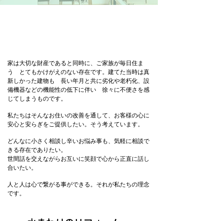
一般住宅のお客様向け
​（戸建・分譲マンション）
家は大切な財産であると同時に、ご家族が毎日住ま
う とてもかけがえのない存在です。建てた当時は真
新しかった建物も 長い年月と共に劣化や老朽化、設
備機器などの機能性の低下に伴い 徐々に不便さを感
じてしまうものです。
私たちはそんなお住いの改善を通して、お客様の心に
安心と安らぎをご提供したい。そう考えています。
どんなに小さく相談し辛いお悩み事も、気軽に相談で
きる存在でありたい。
世間話を交えながらお互いに笑顔で心から正直に話し
合いたい。
​人と人は心で繋がる事ができる。それが私たちの理念
です。