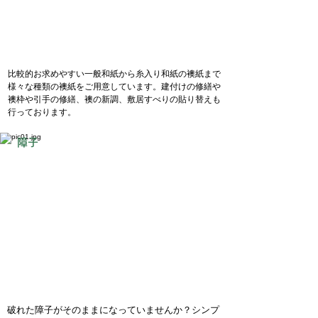
比較的お求めやすい一般和紙から糸入り和紙の襖紙まで
様々な種類の襖紙をご用意しています。建付けの修繕や
襖枠や引手の修繕、襖の新調、敷居すべりの貼り替えも
行っております。
障子
破れた障子がそのままになっていませんか？シンプ